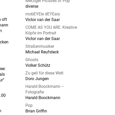
Merziger Pictures of Pop
diverse
mobEYEle dEYEary
 oft
Victor van der Saar
 kann
COME AS YOU ARE. Kreative
en
Köpfe im Portrait
Victor van der Saar
ecken
Straßenmusiker
Michael Reufsteck
Ghosts
Volker Schütz
dee:
Zu geil für diese Welt
als
Doro Jungen
ur”
Harald Boockmann –
Fotografie
5.00
Harald Boockmann
Pop
m
Brian Griffin