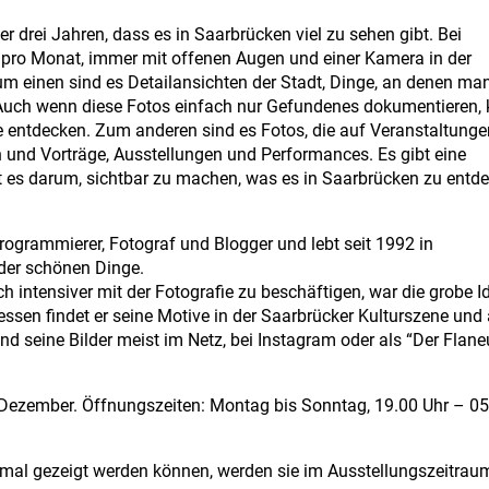
r drei Jahren, dass es in Saarbrücken viel zu sehen gibt. Bei
 pro Monat, immer mit offenen Augen und einer Kamera in der
m einen sind es Detailansichten der Stadt, Dinge, an denen man
Auch wenn diese Fotos einfach nur Gefundenes dokumentieren,
e entdecken. Zum anderen sind es Fotos, die auf Veranstaltung
 und Vorträge, Ausstellungen und Performances. Es gibt eine
ht es darum, sichtbar zu machen, was es in Saarbrücken zu entd
rogrammierer, Fotograf und Blogger und lebt seit 1992 in
 der schönen Dinge.
ch intensiver mit der Fotografie zu beschäftigen, war die grobe I
ssen findet er seine Motive in der Saarbrücker Kulturszene und 
nd seine Bilder meist im Netz, bei Instagram oder als “Der Flane
 Dezember. Öffnungszeiten: Montag bis Sonntag, 19.00 Uhr – 0
inmal gezeigt werden können, werden sie im Ausstellungszeitrau