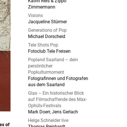
Katrin Reis & Zippo
Zimmermann
Visions
Jacqueline Stürmer
Generations of Pop
Michael Dorscheid
Tele Shots Pop
Fotoclub Tele Freisen
Popland Saarland – dein
persönlicher
Popkulturmoment
Fotografinnen und Fotografen
aus dem Saarland
Glas – Ein historischer Blick
auf Filmschaffende des Max-
Ophüls-Festivals
Mark Doerr, Jens Gerlach
Helge Schneider live
es of
Thomas Reinhardt