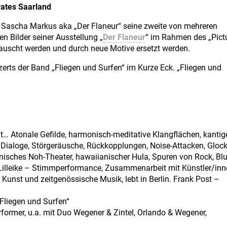
rates Saarland
 Sascha Markus aka „Der Flaneur“ seine zweite von mehreren
en Bilder seiner Ausstellung „
Der Flaneur
“ im Rahmen des „Pict
tauscht werden und durch neue Motive ersetzt werden.
zerts der Band „Fliegen und Surfen“ im Kurze Eck. „Fliegen und
t… Atonale Gefilde, harmonisch-meditative Klangflächen, kantig
re Dialoge, Störgeräusche, Rückkopplungen, Noise-Attacken, Gloc
nisches Noh-Theater, hawaiianischer Hula, Spuren von Rock, Blu
Lilleike – Stimmperformance, Zusammenarbeit mit Künstler/in
Kunst und zeitgenössische Musik, lebt in Berlin. Frank Post –
Fliegen und Surfen“
ormer, u.a. mit Duo Wegener & Zintel, Orlando & Wegener,