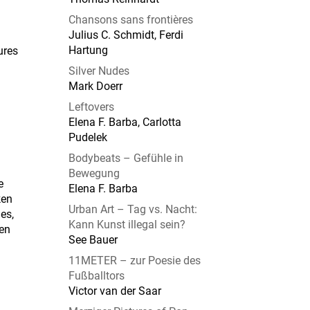
Chansons sans frontières
Julius C. Schmidt, Ferdi
Hartung
ures
Silver Nudes
Mark Doerr
Leftovers
Elena F. Barba, Carlotta
Pudelek
Bodybeats – Gefühle in
Bewegung
e
Elena F. Barba
ken
Urban Art – Tag vs. Nacht:
es,
Kann Kunst illegal sein?
nen
See Bauer
11METER – zur Poesie des
Fußballtors
Victor van der Saar