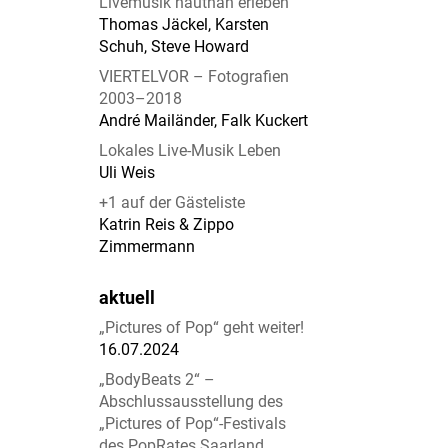
Livemusik hautnah erleben
Thomas Jäckel, Karsten
Schuh, Steve Howard
VIERTELVOR – Fotografien
2003–2018
André Mailänder, Falk Kuckert
Lokales Live-Musik Leben
Uli Weis
+1 auf der Gästeliste
Katrin Reis & Zippo
Zimmermann
aktuell
„Pictures of Pop“ geht weiter!
16.07.2024
„BodyBeats 2“ –
Abschlussausstellung des
„Pictures of Pop“-Festivals
des PopRates Saarland