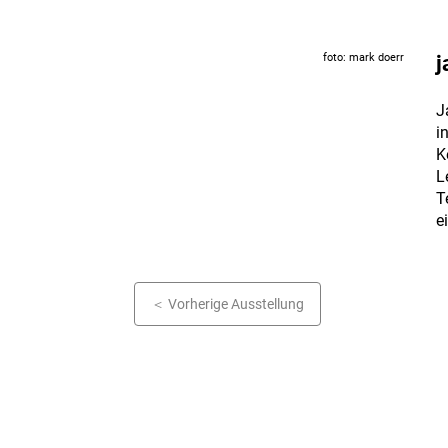
foto: mark doerr
j
J
i
K
L
T
e
Vorherige Ausstellung