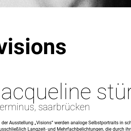
visions
jacqueline st
terminus, saarbrücken
n der Ausstellung „Visions“ werden analoge Selbstportraits in s
usschließlich Langzeit- und Mehrfachbelichtungen, die durch ih