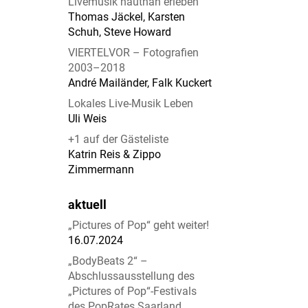
Livemusik hautnah erleben
Thomas Jäckel, Karsten
Schuh, Steve Howard
VIERTELVOR – Fotografien
2003–2018
André Mailänder, Falk Kuckert
Lokales Live-Musik Leben
Uli Weis
+1 auf der Gästeliste
Katrin Reis & Zippo
Zimmermann
aktuell
„Pictures of Pop“ geht weiter!
16.07.2024
„BodyBeats 2“ –
Abschlussausstellung des
„Pictures of Pop“-Festivals
des PopRates Saarland