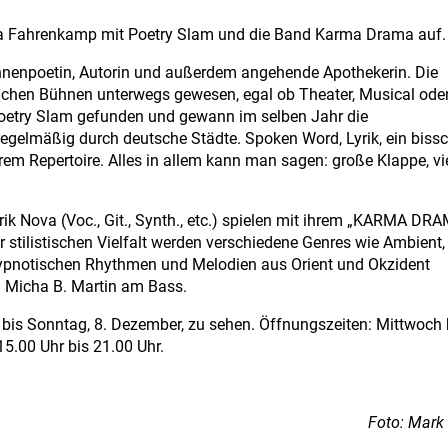
ia Fahrenkamp mit Poetry Slam und die Band Karma Drama auf.
nenpoetin, Autorin und außerdem angehende Apothekerin. Die
lchen Bühnen unterwegs gewesen, egal ob Theater, Musical ode
Poetry Slam gefunden und gewann im selben Jahr die
regelmäßig durch deutsche Städte. Spoken Word, Lyrik, ein biss
m Repertoire. Alles in allem kann man sagen: große Klappe, vi
rik Nova (Voc., Git., Synth., etc.) spielen mit ihrem „KARMA DRA
r stilistischen Vielfalt werden verschiedene Genres wie Ambient,
hypnotischen Rhythmen und Melodien aus Orient und Okzident
n Micha B. Martin am Bass.
, bis Sonntag, 8. Dezember, zu sehen. Öffnungszeiten: Mittwoch 
15.00 Uhr bis 21.00 Uhr.
Foto: Mark