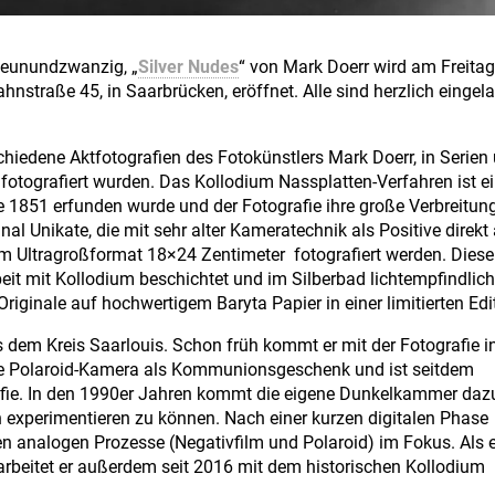
Neunundzwanzig, „
Silver Nudes
“ von Mark Doerr wird am Freitag,
hnstraße 45, in Saarbrücken, eröffnet. Alle sind herzlich eingel
chiedene Aktfotografien des Fotokünstlers Mark Doerr, in Serien
 fotografiert wurden. Das Kollodium Nassplatten-Verfahren ist e
e 1851 erfunden wurde und der Fotografie ihre große Verbreitun
inal Unikate, die mit sehr alter Kameratechnik als Positive direkt
m Ultragroßformat 18×24 Zentimeter fotografiert werden. Diese
eit mit Kollodium beschichtet und im Silberbad lichtempfindlic
riginale auf hochwertigem Baryta Papier in einer limitierten Edi
 dem Kreis Saarlouis. Schon früh kommt er mit der Fotografie i
rste Polaroid-Kamera als Kommunionsgeschenk und ist seitdem
rafie. In den 1990er Jahren kommt die eigene Dunkelkammer daz
 experimentieren zu können. Nach einer kurzen digitalen Phase
n analogen Prozesse (Negativfilm und Polaroid) im Fokus. Als e
arbeitet er außerdem seit 2016 mit dem historischen Kollodium