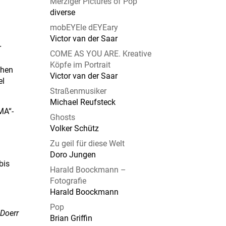
Merziger Pictures of Pop
diverse
mobEYEle dEYEary
Victor van der Saar
r
COME AS YOU ARE. Kreative
Köpfe im Portrait
chen
Victor van der Saar
el
Straßenmusiker
Michael Reufsteck
MA“-
Ghosts
Volker Schütz
Zu geil für diese Welt
Doro Jungen
bis
Harald Boockmann –
Fotografie
Harald Boockmann
Pop
 Doerr
Brian Griffin