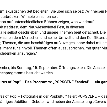
m akustischen Set begleiten. Sie über sich selbst: „Wir heißen 
Saarbrücken. Wir spielen schon seit
on auf unterschiedlichen Bühnen zeigen, was wir drauf
ltstadtfest, dem Nauwieserviertel Fest, in diversen
lle selbst geschrieben und unsere Themen breit gefächert. Die
wischen dem Menschen und seiner Umwelt und den Konflikten, 
tig Themen, die uns beschäftigen aufzuzeigen, ohne dabei mit d
iel mehr für sinnvoll, Themen offen auszusprechen, mit guter Mu
chdenken anzuregen.“
mber, bis Sonntag, 15. September. Öffnungszeiten: Die Ausstel
hmenprogramms besucht werden.
ures of Pop“ – Das Programm: „
POPSCENE Festival“ – ein ga
es of Pop – Fotografie in der Popkultur“ feiert POPSCENE – da
ähriges Jubiläum. Geboten wird neben der Ausstellung „Covers 