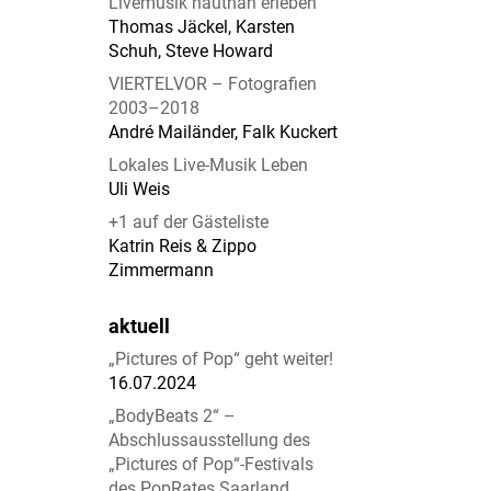
Livemusik hautnah erleben
Thomas Jäckel, Karsten
Schuh, Steve Howard
VIERTELVOR – Fotografien
2003–2018
André Mailänder, Falk Kuckert
Lokales Live-Musik Leben
Uli Weis
+1 auf der Gästeliste
Katrin Reis & Zippo
Zimmermann
aktuell
„Pictures of Pop“ geht weiter!
16.07.2024
„BodyBeats 2“ –
Abschlussausstellung des
„Pictures of Pop“-Festivals
des PopRates Saarland