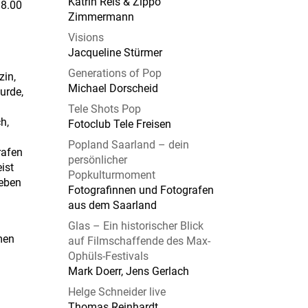
Katrin Reis & Zippo
18.00
Zimmermann
Visions
Jacqueline Stürmer
Generations of Pop
zin,
Michael Dorscheid
urde,
Tele Shots Pop
h,
Fotoclub Tele Freisen
Popland Saarland – dein
rafen
persönlicher
ist
Popkulturmoment
Leben
Fotografinnen und Fotografen
aus dem Saarland
Glas – Ein historischer Blick
men
auf Filmschaffende des Max-
Ophüls-Festivals
Mark Doerr, Jens Gerlach
Helge Schneider live
Thomas Reinhardt