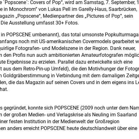
 `Popscene´: Covers of Pop“, wird am Samstag, 7. September, 
ke in Monochrom“ von Lukas Pell im Garelly-Haus, Saarbrücken,
magazin „Popscene“, Medienpartner des „Pictures of Pop“, sein
! Die Ausstellung umfasst 30+ Fotos.
 in POPSCENE umbenannt), das total umsonste Popkulturmaga
d anfangs noch mit US-amerikanischen Covermodels gearbeitet w
r quirlige Fotografen- und Modelszene in der Region. Dank neuer,
en den Profis nun auch ambitionierten Amateurfotografen möglic
 Ergebnisse zu erzielen. Parallel dazu entwickelte sich eine
ft aus dem Retro-Pin-up Umfeld), die den Motivhunger der Fotog
rieben Goldgräberstimmung in Verbindung mit dem damaligen Zeitge
nden, die das Magazin auf seinen Covers und in dem eigens ins 
hat.
ndes gegründet, konnte sich POPSCENE (2009 noch unter dem Na
n der großen Medien- und Verlagskrise als Neuling im Saarland
ner festen Institution in der Medienwelt der Großregion
chen anders erreicht POPSCENE heute deutschlandweit über eine