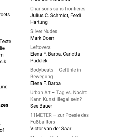
Chansons sans frontières
Poets
Julius C. Schmidt, Ferdi
Hartung
Silver Nudes
Mark Doerr
 Texte
Leftovers
die
Elena F. Barba, Carlotta
em
Pudelek
sik
Bodybeats – Gefühle in
Bewegung
Elena F. Barba
lung
Urban Art – Tag vs. Nacht:
Kann Kunst illegal sein?
nzes
See Bauer
11METER – zur Poesie des
Fußballtors
s
Victor van der Saar
of