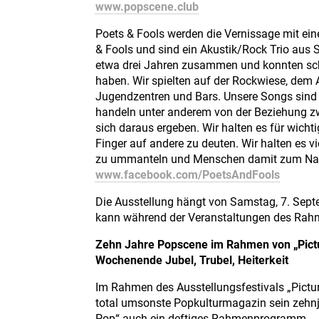
www.popscene.club
Poets & Fools werden die Vernissage mit eine
& Fools und sind ein Akustik/Rock Trio aus 
etwa drei Jahren zusammen und konnten sch
haben. Wir spielten auf der Rockwiese, dem A
Jugendzentren und Bars. Unsere Songs sind a
handeln unter anderem von der Beziehung z
sich daraus ergeben. Wir halten es für wich
Finger auf andere zu deuten. Wir halten es v
zu ummanteln und Menschen damit zum Na
www.facebook.com/PoetsAndFools
Die Ausstellung hängt von Samstag, 7. Septe
kann während der Veranstaltungen des Ra
Zehn Jahre Popscene im Rahmen von „Pict
Wochenende Jubel, Trubel, Heiterkeit
Im Rahmen des Ausstellungsfestivals „Pictur
total umsonste Popkulturmagazin sein zehnj
Pop“ auch ein deftiges Rahmenprogramm.