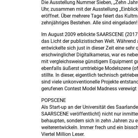
Die Ausstellung Nummer Sieben, „Zehn Jahre
Uhr, zusammen mit der Ausstellung „Einblic
eröffnet. Über mehrere Tage feiert das Kult
zehnjähriges Bestehen. Alle sind eingeladen
Im August 2009 erblickte SAARSCENE (2017
das Licht der publizistischen Welt. Währen
entwickelte sich just in dieser Zeit eine seh
erschwinglicher Digitalkameras, war es neb
mit vergleichsweise günstigem Equipment gute
ebenfalls äußerst umtriebige Modelszene (o
stillte. In dieser, eigentlich technisch get
sind viele unkonventionelle Projekte entsta
gerufenen Contest Model Madness verewigt 
POPSCENE
Als Start-up an der Universität des Saarla
SAARSCENE veröffentlicht) nicht nur inmitte
behaupten, sondern sich in zehn Jahren zu ei
weiterentwickeln. Immer frech und ein biss
Viertel Million Leser.